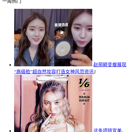
一周热门
赵丽颖变瘦展现
“高级脸”超自然妆容打造女神风范
资讯
1
这条项链宣美、