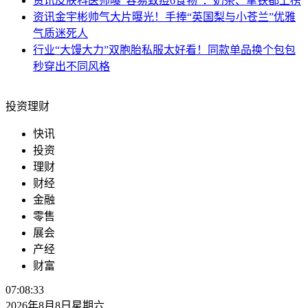
资讯
皮肤科医师曝“容易致痘6食物”：奶茶、拿铁都上榜
资讯
金宇彬帅气大片曝光！手捧“英国梨与小苍兰”优雅
气质迷死人
行业
“大馒大力”双胞胎私服太好看！同款单品换个包包
秒穿出不同风格
投资理财
快讯
投资
理财
财经
金融
零售
展会
产经
财富
07:08:33
2026年8月8日星期六