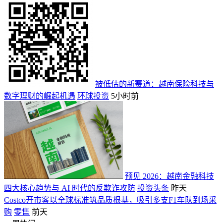
被低估的新赛道：越南保险科技与
数字理财的崛起机遇
环球投资
5小时前
预见 2026：越南金融科技
四大核心趋势与 AI 时代的反欺诈攻防
投资头条
昨天
Costco开市客以全球标准筑品质根基，吸引多支F1车队到场采
购
零售
前天