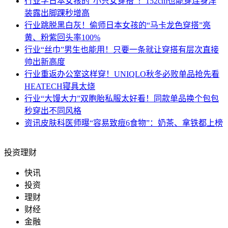
行业
学日本女孩的“小只女穿搭”！152cm也能穿连身洋
装露出脚踝秒增高
行业
跳脱黑白灰！偷师日本女孩的“马卡龙色穿搭”亮
黄、粉紫回头率100%
行业
“丝巾”男生也能用！只要一条就让穿搭有层次直接
帅出新高度
行业
重返办公室这样穿！UNIQLO秋冬必败单品抢先看
HEATECH寝具太烧
行业
“大馒大力”双胞胎私服太好看！同款单品换个包包
秒穿出不同风格
资讯
皮肤科医师曝“容易致痘6食物”：奶茶、拿铁都上榜
投资理财
快讯
投资
理财
财经
金融