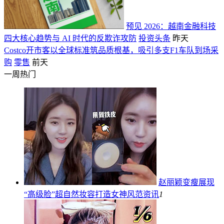
预见 2026：越南金融科技
四大核心趋势与 AI 时代的反欺诈攻防
投资头条
昨天
Costco开市客以全球标准筑品质根基，吸引多支F1车队到场采
购
零售
前天
一周热门
赵丽颖变瘦展现
“高级脸”超自然妆容打造女神风范
资讯
1