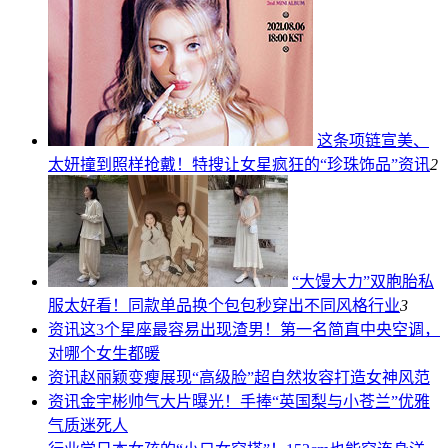
这条项链宣美、
太妍撞到照样抢戴！特搜让女星疯狂的“珍珠饰品”
资讯
2
“大馒大力”双胞胎私
服太好看！同款单品换个包包秒穿出不同风格
行业
3
资讯
这3个星座最容易出现渣男！第一名简直中央空调，
对哪个女生都暖
资讯
赵丽颖变瘦展现“高级脸”超自然妆容打造女神风范
资讯
金宇彬帅气大片曝光！手捧“英国梨与小苍兰”优雅
气质迷死人